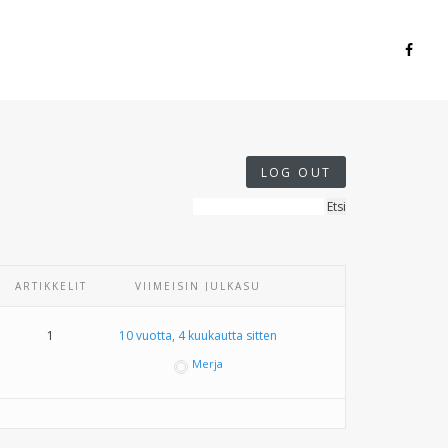
LOG OUT
ARTIKKELIT
VIIMEISIN JULKASU
1
10 vuotta, 4 kuukautta sitten
Merja