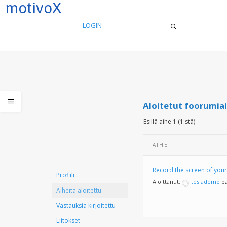
motivoX
LOGIN
Aloitetut foorumia
Esillä aihe 1 (1:stä)
AIHE
Record the screen of your 
Profiili
Aloittanut:
teslademo
pa
Aiheita aloitettu
Vastauksia kirjoitettu
Liitokset