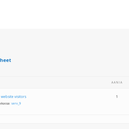
iheet
ÄÄNIÄ
website visitors
1
ikassa:
serv_9