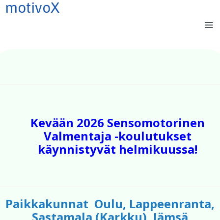
motivoX
LOGIN IN
ALOITA TÄSTÄ
SENSOMOTORIIKASTA
Kevään 2026 Sensomotorinen
REFLEKSEISTÄ
Valmentaja -koulutukset
KOULUTUKSET
käynnistyvät helmikuussa!
PALVELUMME
YHTEYSTIEDOT
VALMENTAJIA
PORTFOLIO
Paikkakunnat Oulu, Lappeenranta,
TIETOSUOJASELOSTE
Sastamala (Karkku), Jämsä