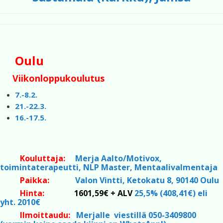
Oulu
Viikonloppukoulutus
7.-8.2.
21.-22.3.
16.-17.5.
Kouluttaja:
Merja Aalto/Motivox,
toimintaterapeutti, NLP Master, Mentaalivalmentaja
Paikka:
Valon Vintti, Ketokatu 8, 90140 Oulu
Hinta:
1601,59€ + ALV
25,5% (408,41€) eli
yht. 2010€
Ilmoittaudu:
Merjalle viestillä 050-3409800