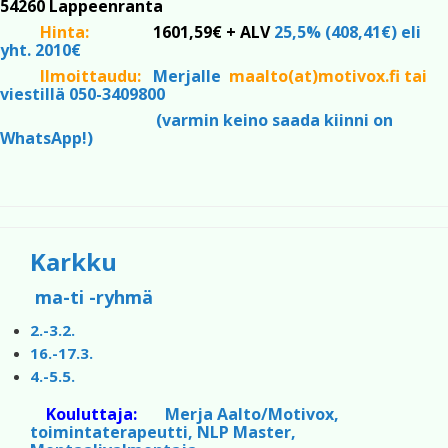
54260 Lappeenranta
Hinta:
1601,59€ + ALV
25,5% (408,41€) eli
yht. 2010€
Ilmoittaudu:
Merjalle
maalto(at)motivox.fi tai
viestillä 050-3409800
(varmin keino saada kiinni on
WhatsApp!)
Karkku
ma-ti -ryhmä
2.-3.2.
16.-17.3.
4.-5.5.
Kouluttaja:
Merja Aalto/Motivox,
toimintaterapeutti, NLP Master,