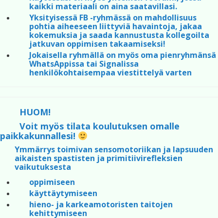
kaikki materiaali on aina saatavillasi.
Yksityisessä FB -ryhmässä on mahdollisuus
pohtia aiheeseen liittyviä havaintoja, jakaa
kokemuksia ja saada kannustusta kollegoilta
jatkuvan oppimisen takaamiseksi!
Jokaisella ryhmällä on myös oma pienryhmänsä
WhatsAppissa tai Signalissa
henkilökohtaisempaa viestittelyä varten
HUOM!
Voit myös tilata koulutuksen omalle
paikkakunnallesi!
Ymmärrys toimivan sensomotoriikan ja lapsuuden
aikaisten spastisten ja primitiivirefleksien
vaikutuksesta
oppimiseen
käyttäytymiseen
hieno- ja karkeamotoristen taitojen
kehittymiseen