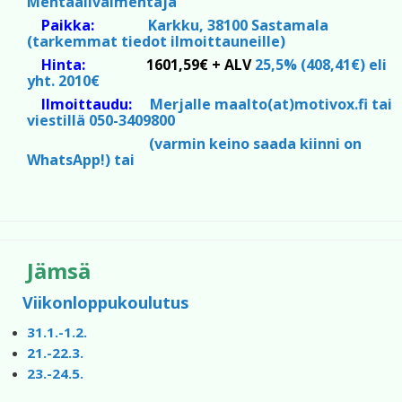
Mentaalivalmentaja
Paikka:
Karkku, 38100 Sastamala
(tarkemmat tiedot ilmoittauneille)
Hinta:
1601,59€ + ALV
25,5% (408,41€) eli
yht. 2010€
Ilmoittaudu:
Merjalle maalto(at)motivox.fi tai
viestillä 050-3409800
(varmin keino saada kiinni on
WhatsApp!) tai
Jämsä
Viikonloppukoulutus
31.1.-1.2.
21.-22.3.
23.-24.5.