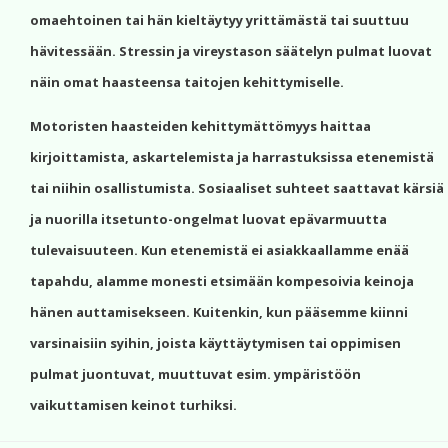
omaehtoinen tai hän kieltäytyy yrittämästä tai suuttuu
hävitessään. Stressin ja vireystason säätelyn pulmat luovat
näin omat haasteensa taitojen kehittymiselle.
Motoristen haasteiden kehittymättömyys haittaa
kirjoittamista, askartelemista ja harrastuksissa etenemistä
tai niihin osallistumista. Sosiaaliset suhteet saattavat kärsiä
ja nuorilla itsetunto-ongelmat luovat epävarmuutta
tulevaisuuteen. Kun etenemistä ei asiakkaallamme enää
tapahdu, alamme monesti etsimään kompesoivia keinoja
hänen auttamisekseen. Kuitenkin, kun pääsemme kiinni
varsinaisiin syihin, joista käyttäytymisen tai oppimisen
pulmat juontuvat, muuttuvat esim. ympäristöön
vaikuttamisen keinot turhiksi.