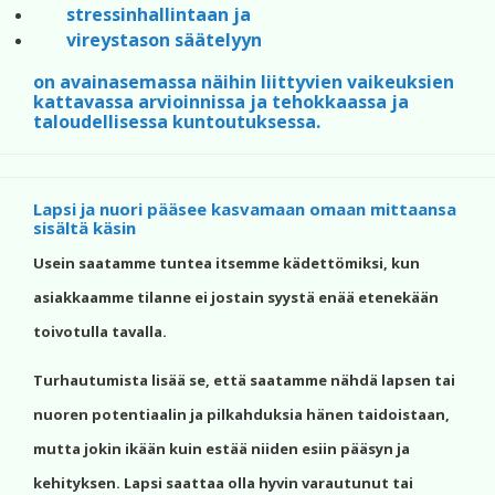
stressinhallintaan ja
vireystason säätelyyn
on avainasemassa näihin liittyvien vaikeuksien
kattavassa arvioinnissa ja tehokkaassa ja
taloudellisessa kuntoutuksessa.
Lapsi ja nuori pääsee kasvamaan omaan mittaansa
sisältä käsin
Usein saatamme tuntea itsemme kädettömiksi, kun
asiakkaamme tilanne ei jostain syystä enää etenekään
toivotulla tavalla.
Turhautumista lisää se, että saatamme nähdä lapsen tai
nuoren potentiaalin ja pilkahduksia hänen taidoistaan,
mutta jokin ikään kuin estää niiden esiin pääsyn ja
kehityksen. Lapsi saattaa olla hyvin varautunut tai