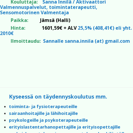
Kouluttaja:
Sanna Innilä / Aktivaattori
Valmennuspalvelut, toimintaterapeutti,
Sensomotorinen Valmentaja
Paikka:
Jämsä (Halli)
Hinta:
1601,59€ + ALV
25,5% (408,41€) eli yht.
2010€
Ilmoittaudu:
Sannalle sanna.innila (at) gmail.com
Kyseessä on täydennyskoulutus mm.
toiminta- ja fysioterapeuteille
sairaanhoitajille ja lähihoitajille
psykologeille ja psykoterapeuteille
erityislastentarhanopettajille ja erityisopettajille