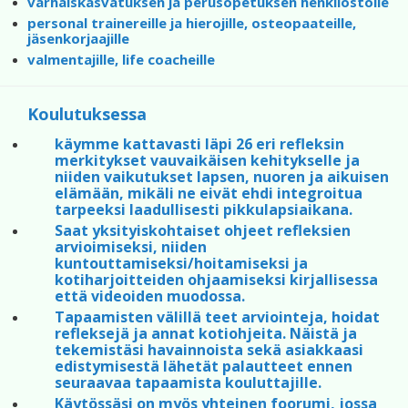
varhaiskasvatuksen ja perusopetuksen henkilöstölle
personal trainereille ja hierojille, osteopaateille,
jäsenkorjaajille
valmentajille, life coacheille
Koulutuksessa
käymme kattavasti läpi 26 eri refleksin
merkitykset vauvaikäisen kehitykselle ja
niiden vaikutukset lapsen, nuoren ja aikuisen
elämään, mikäli ne eivät ehdi integroitua
tarpeeksi laadullisesti pikkulapsiaikana.
Saat yksityiskohtaiset ohjeet refleksien
arvioimiseksi, niiden
kuntouttamiseksi/hoitamiseksi ja
kotiharjoitteiden ohjaamiseksi kirjallisessa
että videoiden muodossa.
Tapaamisten välillä teet arviointeja, hoidat
refleksejä ja annat kotiohjeita. Näistä ja
tekemistäsi havainnoista sekä asiakkaasi
edistymisestä lähetät palautteet ennen
seuraavaa tapaamista kouluttajille.
Käytössäsi on myös yhteinen foorumi, jossa