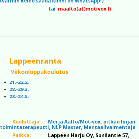
(varmin keino saada kiinni on WhatsApp!)
tai
maalto(at)motivox.fi
Lappeenranta
Viikonloppukoulutus
21.-22.2.
28.-29.3.
23.-24.5.
Kouluttaja:
Merja Aalto/Motivox, pitkän linjan
toimintaterapeutti, NLP Master, Mentaalivalmentaja
Paikka:
Lappeen Harju Oy, Sunilantie 57,