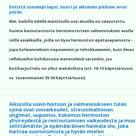
Entistä useampi lapsi, nuori ja aikuinen pääsee avun
piiriin
Mm. kaikilla edellä mainituilla osa-alueilla on saavutettu
huimia kasvutarinoita Sensomotorisen valmennuksen avulla
niillä asiakkailla, joilla on kyse hermoston epätasapainosta –
jopa kolmanneksen nopeammin ja tehokkaammin, kuin ilman
reflekseihin kohdistuvia menetelmiä varsinkin, jos
kotiharjoittelu on ollut mahdollista (vrt. 10-15 käyntiä/vuosi
vs. tavanomaiset 35-50 käyntiä/vuosi).
Aikuisilla usein hoitoon ja valmennukseen tulon
syinä ovat univaikeudet, stressinhallinnan
onglmat, uupumus, kokemus hermoston
ylivireydestä ja rentoutumisen vaikeudesta ja muu
selittämätön ja epämääräinen hankala olo, joka
haittaa suoriutumista ja hyvän mielen