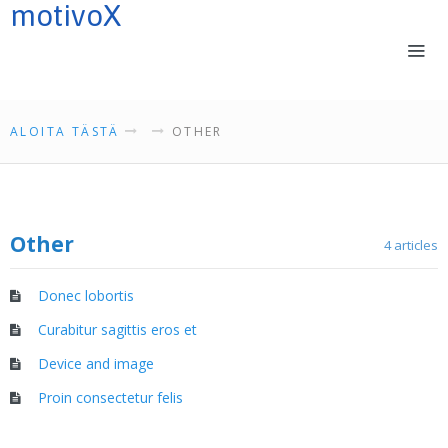
motivoX
LOGIN IN
ALOITA TÄSTÄ
OTHER
ALOITA TÄSTÄ
SENSOMOTORIIKASTA
Other
4 articles
REFLEKSEISTÄ
KOULUTUKSET
Donec lobortis
PALVELUMME
Curabitur sagittis eros et
YHTEYSTIEDOT
VALMENTAJIA
Device and image
PORTFOLIO
Proin consectetur felis
TIETOSUOJASELOSTE